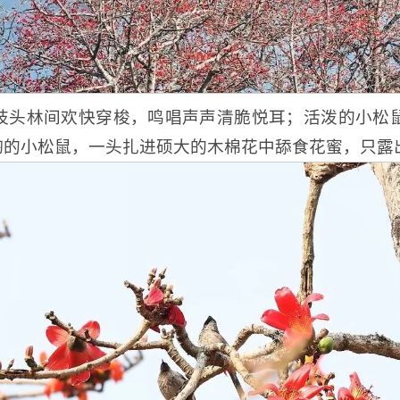
枝头林间欢快穿梭，鸣唱声声清脆悦耳；活泼的小松
掬的小松鼠，一头扎进硕大的木棉花中舔食花蜜，只露