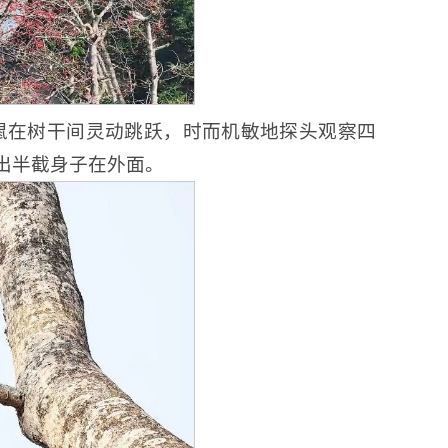
鼠在树干间灵动跳跃，时而机敏地探头观察四
出半截身子在外面。