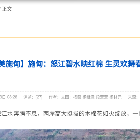
正文
/
施甸资讯
美施甸】施甸：怒江碧水映红棉 生灵欢舞
日 08:28
浏览：[
27
]
作者：文图：杨磊 杨继泽 段茸茸 杨林元
来源：
绿江水奔腾不息，两岸高大挺拔的木棉花如火绽放，一