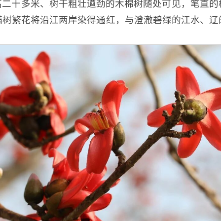
高二十多米、树干粗壮遒劲的木棉树随处可见，笔直的
满树繁花将沿江两岸染得通红，与澄澈碧绿的江水、辽