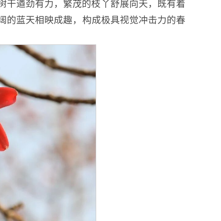
树干遒劲有力，繁茂的枝丫舒展向天，既有着
阔的蓝天相映成趣，构成极具视觉冲击力的春