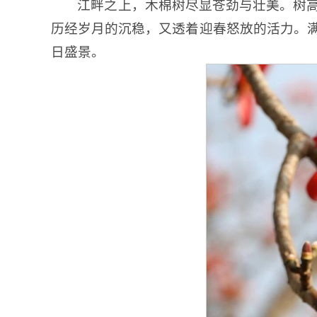
江畔之上，木棉树尽显苍劲与壮美。树
历经岁月的沉稳，又透着迎春怒放的活力。
日盛景。