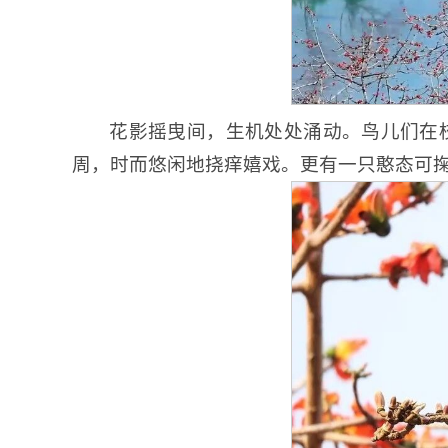
花影摇曳间，生机处处涌动。鸟儿们在
周，时而悠闲地挠痒嬉戏。更有一只憨态可