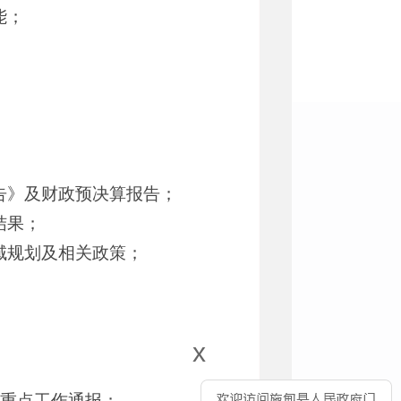
能；
；
；
告》及财政预决算报告；
结果；
域规划及相关政策；
；
x
、重点工作通报；