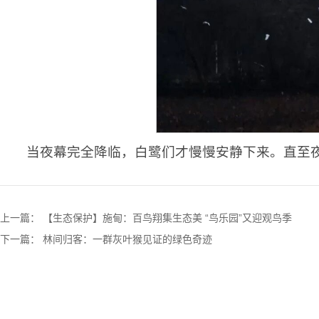
当夜幕完全降临，白鹭们才慢慢安静下来。直至
上一篇：
【生态保护】施甸：百鸟翔集生态美 “鸟乐园”又迎观鸟季
下一篇：
林间归客：一群灰叶猴见证的绿色奇迹