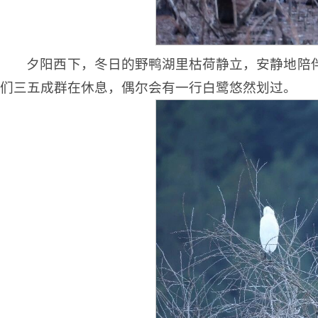
夕阳西下，冬日的野鸭湖里枯荷静立，安静地陪
们三五成群在休息，偶尔会有一行白鹭悠然划过。