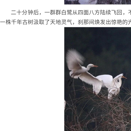
二十分钟后，一群群白鹭从四面八方陆续飞回，
一株千年古树汲取了天地灵气，刹那间焕发出惊艳的