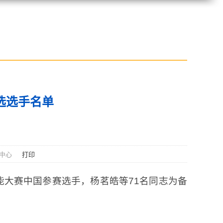
选选手名单
体中心
打印
能大赛中国参赛选手，杨茗皓等71名同志为备