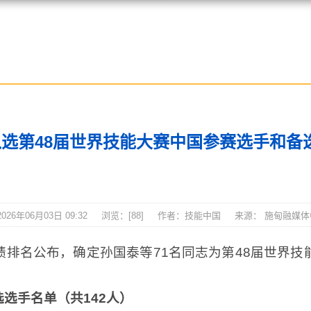
施甸资讯
入选第48届世界技能大赛中国参赛选手和备
26年06月03日 09:32
浏览：[
88
]
作者：技能中国
来源： 施甸融媒
绩排名公布，确定孙国泰等71名同志为第48届世界技
选手名单（共142人）