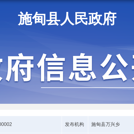
施甸县人民政府
施甸资讯
00002
发布机构
施甸县万兴乡