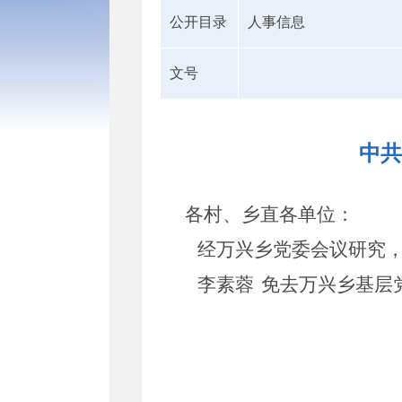
公开目录
人事信息
文号
中共
各村、乡直各单位
：
经
万兴
乡党委
会
议
研究
李素蓉
免去
万兴乡基层