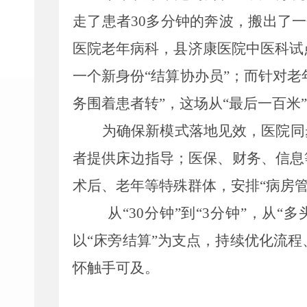
走了患者
30
多分钟的奔波，搬出了一
医院
老年病科，县
济康医院中医科试
一个新身份
“
结算协办员
”
；而针对老
务围着
患者
转
”
，这场从
“
最后一百米
”
为确保新模式落地见效，医院同
者提供床边指导；医保、财务、信息
术后、老年等特殊群体，安排
“
病房
从
“
30
分钟
”
到
“
3
分钟
”
，从
“
多
以
“
床旁结算
”
为支点，持续优化流程
怀触手可及。