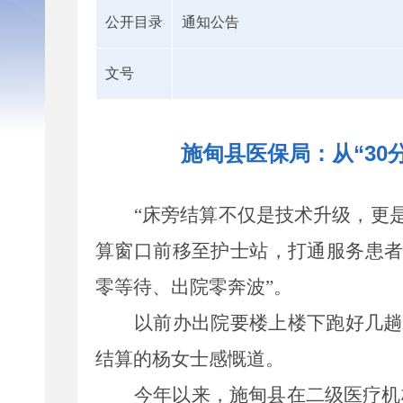
公开目录
通知公告
文号
施甸县医保局：从“30
“
床旁结算不仅是技术升级，更
算窗口前移至护士站，打通服务患
零等待、出院零奔波
”
。
以前办出院要楼上楼下跑好几趟
结算的杨女士感慨道。
今年
以来
，施甸县在二级医疗机