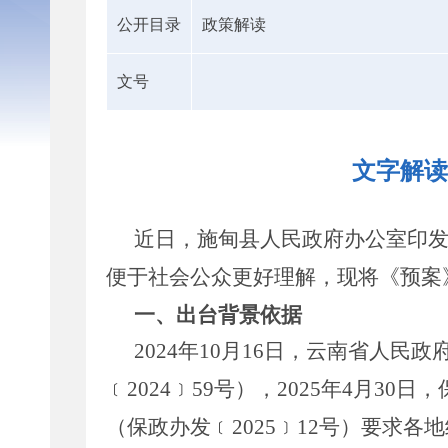
公开目录
政策解读
文号
文字解读
近日，施甸县人民政府办公室印
便于社会公众更好理解，现将《预案
一、出台背景依据
2024
年
10
月
16
日，云南省人民政
﹝
2024
﹞
59
号），
2025
年
4
月
30
日，
（保政办发﹝
2025
﹞
12
号）要求各地